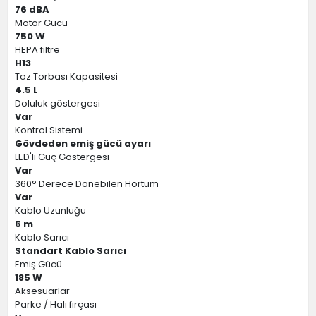
76 dBA
Motor Gücü
750 W
HEPA filtre
H13
Toz Torbası Kapasitesi
4.5 L
Doluluk göstergesi
Var
Kontrol Sistemi
Gövdeden emiş gücü ayarı
LED'li Güç Göstergesi
Var
360° Derece Dönebilen Hortum
Var
Kablo Uzunluğu
6 m
Kablo Sarıcı
Standart Kablo Sarıcı
Emiş Gücü
185 W
Aksesuarlar
Parke / Halı fırçası