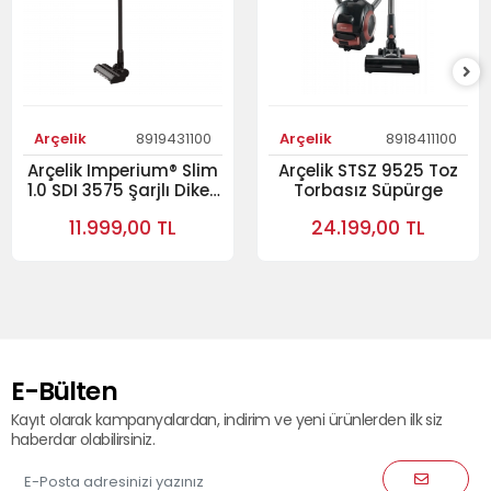
Arçelik
8919431100
Arçelik
8918411100
Arçelik Imperium® Slim
Arçelik STSZ 9525 Toz
1.0 SDI 3575 Şarjlı Dikey
Torbasız Süpürge
Süpürge
11.999,00 TL
24.199,00 TL
E-Bülten
Kayıt olarak kampanyalardan, indirim ve yeni ürünlerden ilk siz
haberdar olabilirsiniz.