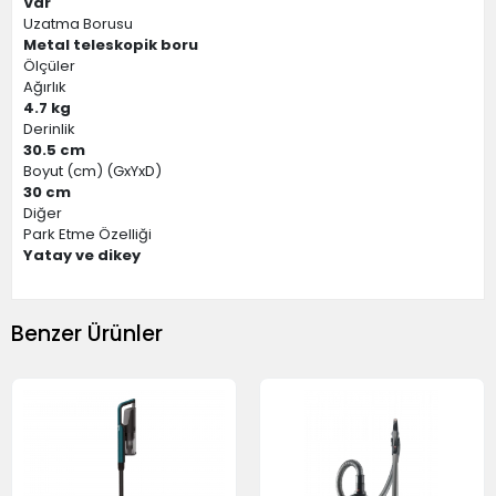
Var
Uzatma Borusu
Metal teleskopik boru
Ölçüler
Ağırlık
4.7 kg
Derinlik
30.5 cm
Boyut (cm) (GxYxD)
30 cm
Diğer
Park Etme Özelliği
Yatay ve dikey
Benzer Ürünler