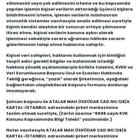
silinmesini veya yok edilmesini isteme ve bu kapsamda
yapılan işlemin kişisel verilerin aktarıldığı üçüncü kişilere
bildirilmesini isteme, işlenen verilerin münhasıran
otomatik sistemler vasıtasıyla analiz edilmesi suretiyle
kişinin kendisi aleyhine bir sonucun ortaya çıkmasına
itiraz etme, kişisel verilerin kanuna aykırı olarak
işlenmesi sebebiyle zarara uğraması hâlinde zararın
giderilmesini talep etme haklarına sahiptir.
Kişisel veri sahipleri, haklarını kullanmak için kimliğini
tespit edici gerekli bilgiler ve kullanmak istediği
hakkına yönelik açıklamalarıyla birlikte talebini, KVKK ve
Veri Sorumlusuna Başvuru Usul ve Esasları Hakkında
Tebliğ gereğince, “yazılı” olarak Şirketimize, aşağıdaki
bağlantıdan ulaşılabilecek başvuru formunu doldurup
imzalayarak;
Şahsen başvuru ile
ATALAR MAH.ÜSKÜDAR CAD.NO:128/A
KARTAL-İSTANBUL adresindeki şirket merkezimize
teslim etmek suretiyle, (Zarfın üzerine “6698 sayılı KVK
Kanunu Kapsamında Bilgi Talebi” yazılmalıdır.)
Noter vasıtasıyla
ATALAR MAH.ÜSKÜDAR CAD.NO:128/A
KARTAL-İSTANBUL adresindeki şirket merkezimize