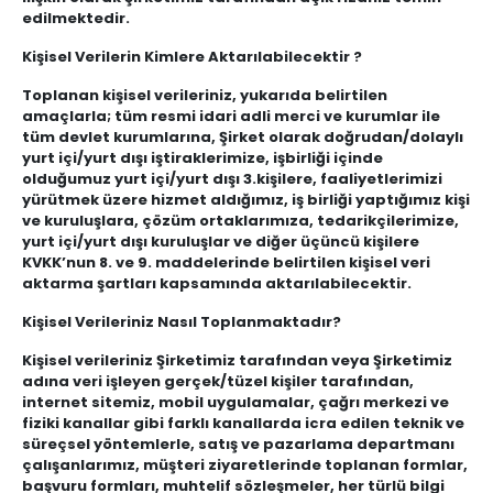
edilmektedir.
Kişisel Verilerin Kimlere Aktarılabilecektir ?
Toplanan kişisel verileriniz, yukarıda belirtilen
amaçlarla; tüm resmi idari adli merci ve kurumlar ile
tüm devlet kurumlarına, Şirket olarak doğrudan/dolaylı
yurt içi/yurt dışı iştiraklerimize, işbirliği içinde
olduğumuz yurt içi/yurt dışı 3.kişilere, faaliyetlerimizi
yürütmek üzere hizmet aldığımız, iş birliği yaptığımız kişi
ve kuruluşlara, çözüm ortaklarımıza, tedarikçilerimize,
yurt içi/yurt dışı kuruluşlar ve diğer üçüncü kişilere
KVKK’nun 8. ve 9. maddelerinde belirtilen kişisel veri
aktarma şartları kapsamında aktarılabilecektir.
Kişisel Verileriniz Nasıl Toplanmaktadır?
Kişisel verileriniz Şirketimiz tarafından veya Şirketimiz
adına veri işleyen gerçek/tüzel kişiler tarafından,
internet sitemiz, mobil uygulamalar, çağrı merkezi ve
fiziki kanallar gibi farklı kanallarda icra edilen teknik ve
süreçsel yöntemlerle, satış ve pazarlama departmanı
çalışanlarımız, müşteri ziyaretlerinde toplanan formlar,
başvuru formları, muhtelif sözleşmeler, her türlü bilgi