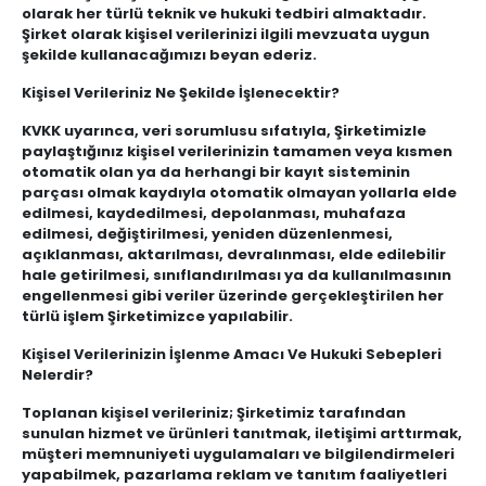
olarak her türlü teknik ve hukuki tedbiri almaktadır.
Şirket olarak kişisel verilerinizi ilgili mevzuata uygun
şekilde kullanacağımızı beyan ederiz.
Kişisel Verileriniz Ne Şekilde İşlenecektir?
KVKK uyarınca, veri sorumlusu sıfatıyla, Şirketimizle
paylaştığınız kişisel verilerinizin tamamen veya kısmen
otomatik olan ya da herhangi bir kayıt sisteminin
parçası olmak kaydıyla otomatik olmayan yollarla elde
edilmesi, kaydedilmesi, depolanması, muhafaza
edilmesi, değiştirilmesi, yeniden düzenlenmesi,
açıklanması, aktarılması, devralınması, elde edilebilir
hale getirilmesi, sınıflandırılması ya da kullanılmasının
engellenmesi gibi veriler üzerinde gerçekleştirilen her
türlü işlem Şirketimizce yapılabilir.
Kişisel Verilerinizin İşlenme Amacı Ve Hukuki Sebepleri
Nelerdir?
Toplanan kişisel verileriniz; Şirketimiz tarafından
sunulan hizmet ve ürünleri tanıtmak, iletişimi arttırmak,
müşteri memnuniyeti uygulamaları ve bilgilendirmeleri
yapabilmek, pazarlama reklam ve tanıtım faaliyetleri