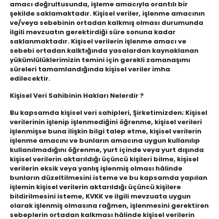
amacı doğrultusunda, işleme amacıyla orantılı bir
şekilde saklamaktadır. Kişisel veriler, işlenme amacının
ve/veya sebebinin ortadan kalkmış olması durumunda
ilgili mevzuatın gerektirdiği süre sonuna kadar
saklanmaktadır. Kişisel verilerin işlenme amacı ve
sebebi ortadan kalktığında yasalardan kaynaklanan
yükümlülüklerimizin temini için gerekli zamanaşımı
süreleri tamamlandığında kişisel veriler imha
edilecektir.
Kişisel Veri Sahibinin Hakları Nelerdir ?
Bu kapsamda kişisel veri sahipleri, Şirketimizden; Kişisel
verilerinin işlenip işlenmediğini öğrenme, kişisel verileri
işlenmişse buna ilişkin bilgi talep etme, kişisel verilerin
işlenme amacını ve bunların amacına uygun kullanılıp
kullanılmadığını öğrenme, yurt içinde veya yurt dışında
kişisel verilerin aktarıldığı üçüncü kişileri bilme, kişisel
verilerin eksik veya yanlış işlenmiş olması hâlinde
bunların düzeltilmesini isteme ve bu kapsamda yapılan
işlemin kişisel verilerin aktarıldığı üçüncü kişilere
bildirilmesini isteme, KVKK ve ilgili mevzuata uygun
olarak işlenmiş olmasına rağmen, işlenmesini gerektiren
sebeplerin ortadan kalkması hâlinde kişisel verilerin