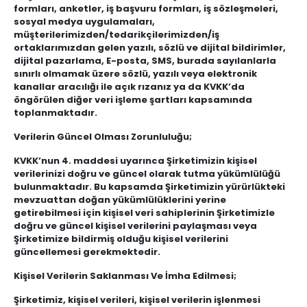
formları, anketler, iş başvuru formları, iş sözleşmeleri,
sosyal medya uygulamaları,
müşterilerimizden/tedarikçilerimizden/iş
ortaklarımızdan gelen yazılı, sözlü ve dijital bildirimler,
dijital pazarlama, E-posta, SMS, burada sayılanlarla
sınırlı olmamak üzere sözlü, yazılı veya elektronik
kanallar aracılığı ile açık rızanız ya da KVKK’da
öngörülen diğer veri işleme şartları kapsamında
toplanmaktadır.
Verilerin Güncel Olması Zorunluluğu;
KVKK’nun 4. maddesi uyarınca Şirketimizin kişisel
verilerinizi doğru ve güncel olarak tutma yükümlülüğü
bulunmaktadır. Bu kapsamda Şirketimizin yürürlükteki
mevzuattan doğan yükümlülüklerini yerine
getirebilmesi için kişisel veri sahiplerinin Şirketimizle
doğru ve güncel kişisel verilerini paylaşması veya
Şirketimize bildirmiş olduğu kişisel verilerini
güncellemesi gerekmektedir.
Kişisel Verilerin Saklanması Ve İmha Edilmesi;
Şirketimiz, kişisel verileri, kişisel verilerin işlenmesi