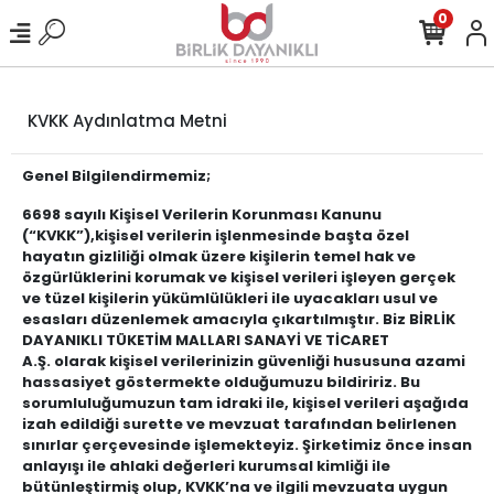
0
KVKK Aydınlatma Metni
Genel Bilgilendirmemiz;
6698 sayılı Kişisel Verilerin Korunması Kanunu
(“KVKK”),kişisel verilerin işlenmesinde başta özel
hayatın gizliliği olmak üzere kişilerin temel hak ve
özgürlüklerini korumak ve kişisel verileri işleyen gerçek
ve tüzel kişilerin yükümlülükleri ile uyacakları usul ve
esasları düzenlemek amacıyla çıkartılmıştır. Biz
BİRLİK
DAYANIKLI TÜKETİM MALLARI SANAYİ VE TİCARET
A.Ş. olarak kişisel verilerinizin güvenliği hususuna azami
hassasiyet göstermekte olduğumuzu bildiririz. Bu
sorumluluğumuzun tam idraki ile, kişisel verileri aşağıda
izah edildiği surette ve mevzuat tarafından belirlenen
sınırlar çerçevesinde işlemekteyiz. Şirketimiz önce insan
anlayışı ile ahlaki değerleri kurumsal kimliği ile
bütünleştirmiş olup, KVKK’na ve ilgili mevzuata uygun