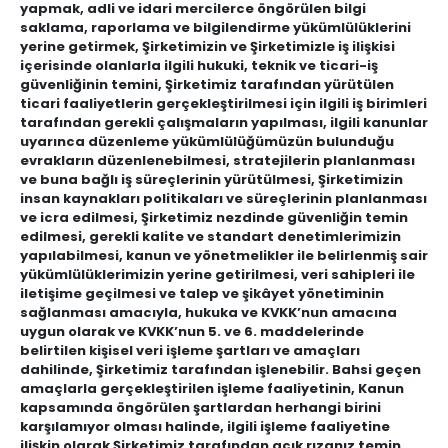
yapmak, adli ve idari mercilerce öngörülen bilgi
saklama, raporlama ve bilgilendirme yükümlülüklerini
yerine getirmek, Şirketimizin ve Şirketimizle iş ilişkisi
içerisinde olanlarla ilgili hukuki, teknik ve ticari-iş
güvenliğinin temini, Şirketimiz tarafından yürütülen
ticari faaliyetlerin gerçekleştirilmesi için ilgili iş birimleri
tarafından gerekli çalışmaların yapılması, ilgili kanunlar
uyarınca düzenleme yükümlülüğümüzün bulunduğu
evrakların düzenlenebilmesi, stratejilerin planlanması
ve buna bağlı iş süreçlerinin yürütülmesi, Şirketimizin
insan kaynakları politikaları ve süreçlerinin planlanması
ve icra edilmesi, Şirketimiz nezdinde güvenliğin temin
edilmesi, gerekli kalite ve standart denetimlerimizin
yapılabilmesi, kanun ve yönetmelikler ile belirlenmiş sair
yükümlülüklerimizin yerine getirilmesi, veri sahipleri ile
iletişime geçilmesi ve talep ve şikâyet yönetiminin
sağlanması amacıyla, hukuka ve KVKK’nun amacına
uygun olarak ve KVKK’nun 5. ve 6. maddelerinde
belirtilen kişisel veri işleme şartları ve amaçları
dahilinde, Şirketimiz tarafından işlenebilir. Bahsi geçen
amaçlarla gerçekleştirilen işleme faaliyetinin, Kanun
kapsamında öngörülen şartlardan herhangi birini
karşılamıyor olması halinde, ilgili işleme faaliyetine
ilişkin olarak Şirketimiz tarafından açık rızanız temin