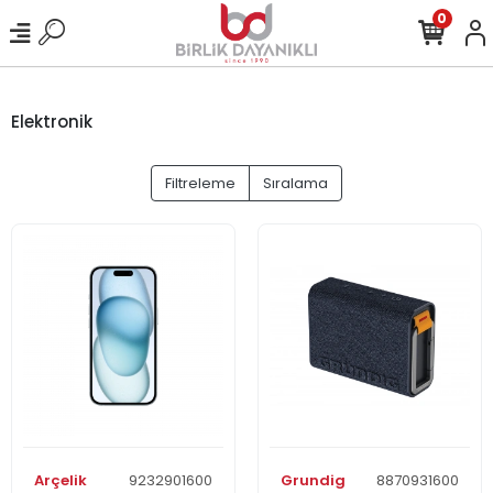
0
Elektronik
Filtreleme
Sıralama
Arçelik
9232901600
Grundig
8870931600