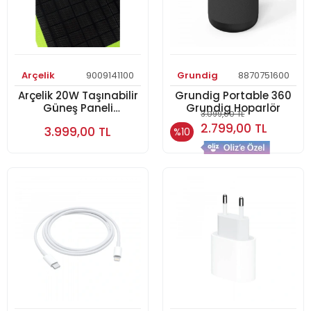
Arçelik
9009141100
Grundig
8870751600
Arçelik 20W Taşınabilir
Grundig Portable 360
Güneş Paneli
Grundig Hoparlör
3.099,00 TL
Taşınabilir Güneş
2.799,00 TL
3.999,00 TL
%10
Paneli