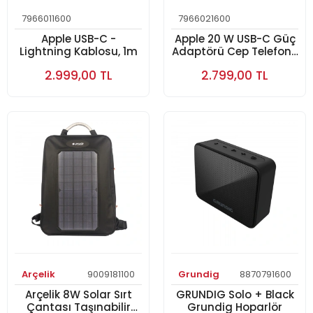
7966011600
7966021600
Apple USB-C -
Apple 20 W USB-C Güç
Lightning Kablosu, 1m
Adaptörü Cep Telefonu
Aksesuar
2.999,00 TL
2.799,00 TL
Arçelik
9009181100
Grundig
8870791600
Arçelik 8W Solar Sırt
GRUNDIG Solo + Black
Çantası Taşınabilir
Grundig Hoparlör