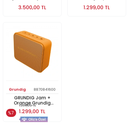
Güneş Paneli
3.500,00 TL
1.299,00 TL
Grundig
8870841600
GRUNDIG Jam +
Orange Grundig
1.399,00 TL
Hoparlör
1.299,00 TL
%7