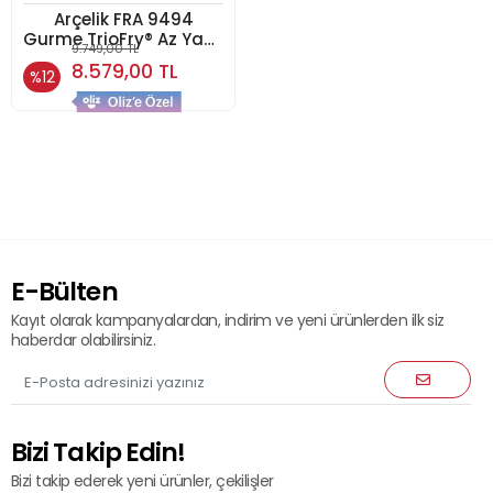
Arçelik FRA 9494
Gurme TrioFry® Az Yağlı
9.749,00 TL
Fritöz
8.579,00 TL
%12
E-Bülten
Kayıt olarak kampanyalardan, indirim ve yeni ürünlerden ilk siz
haberdar olabilirsiniz.
Bizi Takip Edin!
Bizi takip ederek yeni ürünler, çekilişler