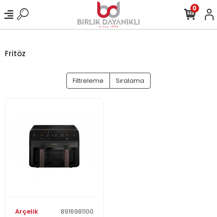
0
Fritöz
Filtreleme
Sıralama
Arçelik
8916981100