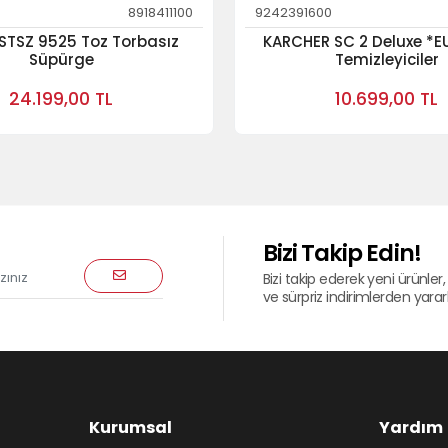
8918411100
9242391600
 STSZ 9525 Toz Torbasız
KARCHER SC 2 Deluxe *EU
Süpürge
Temizleyiciler
24.199,00 TL
10.699,00 TL
Bizi Takip Edin!
Bizi takip ederek yeni ürünler, 
ve sürpriz indirimlerden yararla
Kurumsal
Yardım