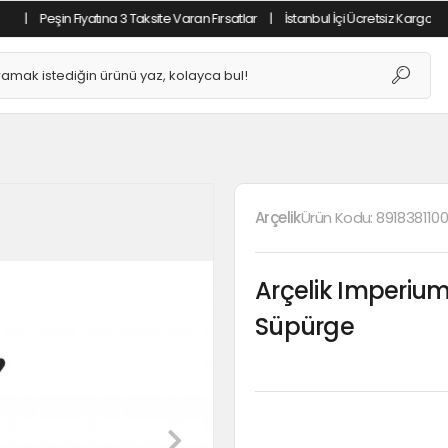
in Fiyatına 3 Taksite Varan Fırsatlar
|
İstanbul İçi Ücretsiz Kargo
|
Tüm Alı
Arçelik
Ürün Kodu:
891838110
Arçelik Imperium®
Süpürge