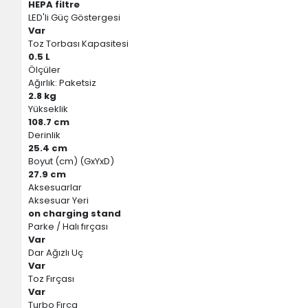
HEPA filtre
LED'li Güç Göstergesi
Var
Toz Torbası Kapasitesi
0.5 L
Ölçüler
Ağırlık: Paketsiz
2.8 kg
Yükseklik
108.7 cm
Derinlik
25.4 cm
Boyut (cm) (GxYxD)
27.9 cm
Aksesuarlar
Aksesuar Yeri
on charging stand
Parke / Halı fırçası
Var
Dar Ağızlı Uç
Var
Toz Fırçası
Var
Turbo Fırça