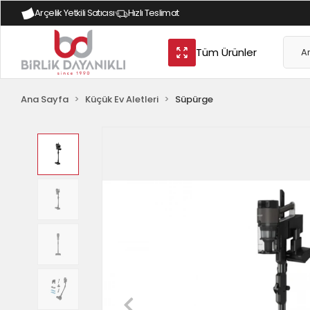
İstanbul İçi Ücretsiz Kargo
Arçelik Yetkili Satıcısı
|
Hızlı Teslimat
Tüm Alışverişlerde %2 Havale İndirimi
|
Peş
Tüm Ürünler
Ana Sayfa
Küçük Ev Aletleri
Süpürge