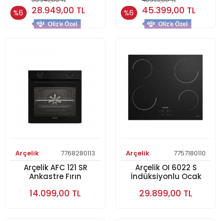
30.949,00 TL
48.399,00 TL
Smart TV
28.949,00 TL
45.399,00 TL
%6
%6
Arçelik
7768280113
Arçelik
7757180110
Arçelik AFC 121 SR
Arçelik OI 6022 S
Ankastre Fırın
İndüksiyonlu Ocak
14.099,00 TL
29.899,00 TL