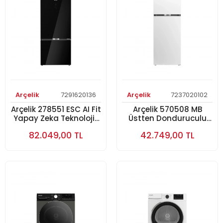
Arçelik
7291620136
Arçelik
7237020102
Arçelik 278551 ESC AI Fit
Arçelik 570508 MB
Yapay Zeka Teknolojili
Üstten Donduruculu
Alttan Donduruculu
Buzdolabı
82.049,00 TL
42.749,00 TL
Buzdolabı Cam Serisi
Buzdolabı