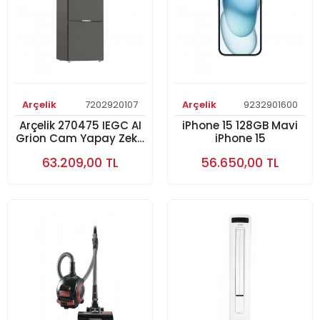
Arçelik
7202920107
Arçelik
9232901600
Arçelik 270475 IEGC AI
iPhone 15 128GB Mavi
Grion Cam Yapay Zeka
iPhone 15
Teknolojili Alttan
63.209,00 TL
56.650,00 TL
Donduruculu Buzdolabı