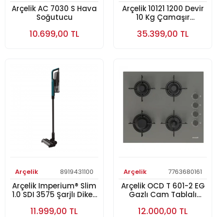
Arçelik AC 7030 S Hava
Arçelik 10121 1200 Devir
Soğutucu
10 Kg Çamaşır
Makinesi
10.699,00 TL
35.399,00 TL
Arçelik
8919431100
Arçelik
7763680161
Arçelik Imperium® Slim
Arçelik OCD T 601-2 EG
1.0 SDI 3575 Şarjlı Dikey
Gazlı Cam Tablalı
Süpürge
Ocak
11.999,00 TL
12.000,00 TL