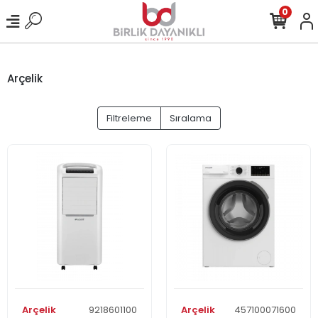
0
Arçelik
Filtreleme
Sıralama
Arçelik
9218601100
Arçelik
457100071600