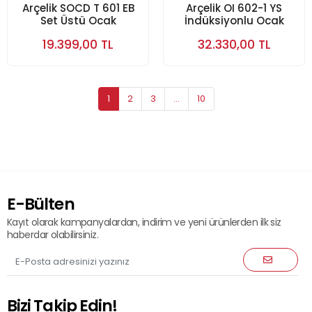
Arçelik SOCD T 601 EB
Arçelik OI 602-1 YS
Set Üstü Ocak
İndüksiyonlu Ocak
19.399,00 TL
32.330,00 TL
1
2
3
...
10
E-Bülten
Kayıt olarak kampanyalardan, indirim ve yeni ürünlerden ilk siz
haberdar olabilirsiniz.
Bizi Takip Edin!