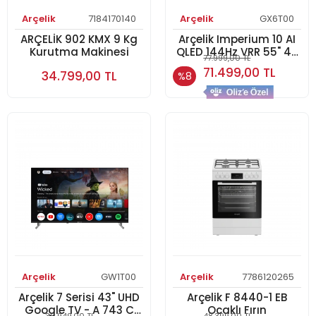
Arçelik
7184170140
Arçelik
GX6T00
ARÇELİK 902 KMX 9 Kg
Arçelik Imperium 10 AI
Kurutma Makinesi
QLED 144Hz VRR 55" 4K
77.999,00 TL
UHD Google TV - A 1055
71.499,00 TL
34.799,00 TL
%8
C AI Smart TV
Arçelik
GW1T00
Arçelik
7786120265
Arçelik 7 Serisi 43" UHD
Arçelik F 8440-1 EB
Google TV - A 743 C
Ocaklı Fırın