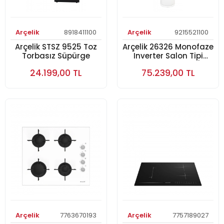
Arçelik
8918411100
Arçelik
9215521100
Arçelik STSZ 9525 Toz
Arçelik 26326 Monofaze
Torbasız Süpürge
Inverter Salon Tipi
Klima 26.000 Btu/h
24.199,00 TL
75.239,00 TL
Salon Tipi Klima
Arçelik
7763670193
Arçelik
7757189027