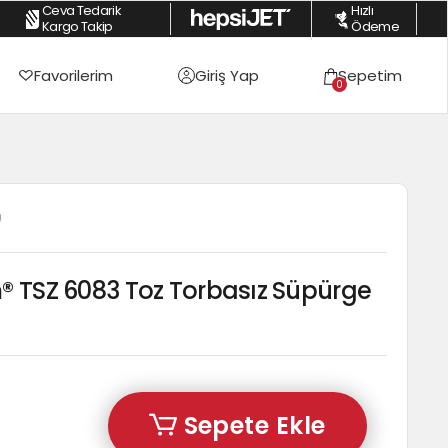
Ceva Tedarik
Hızlı
lışverişlerde %2 Havale İndirimi
|
Peşin Fiyatına 3 Taksite Varan Fırsatlar
|
Kargo Takip
Ödeme
Favorilerim
Giriş Yap
Sepetim
0
0
® TSZ 6083 Toz Torbasız Süpürge
Sepete Ekle