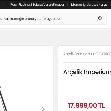
eşin Fiyatına 3 Taksite Varan Fırsatlar
|
İstanbul İçi Ücretsiz Kargo
|
Tüm A
Arçelik
Ürün Kodu:
891040110
Arçelik Imperium
17.999,00 TL