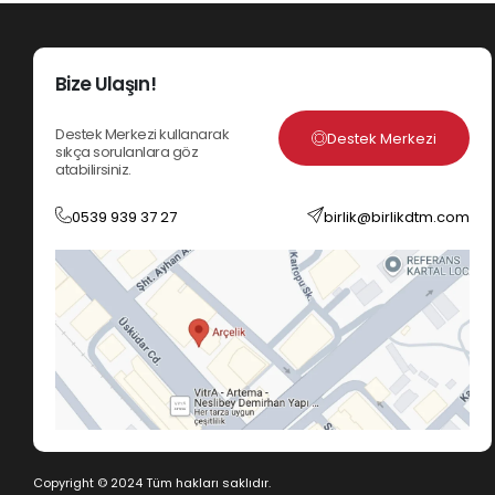
Bize Ulaşın!
Destek Merkezi kullanarak
Destek Merkezi
sıkça sorulanlara göz
atabilirsiniz.
0539 939 37 27
birlik@birlikdtm.com
Copyright © 2024 Tüm hakları saklıdır.