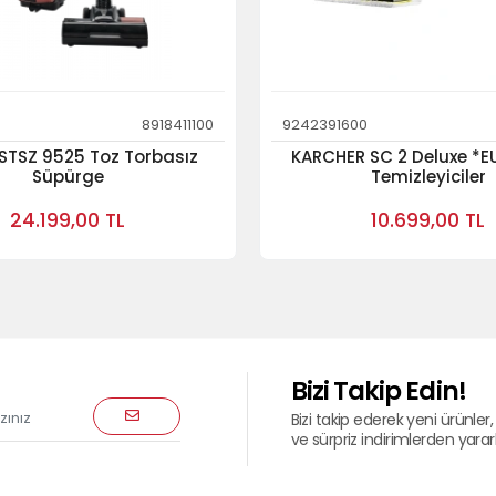
8918411100
9242391600
 STSZ 9525 Toz Torbasız
KARCHER SC 2 Deluxe *EU
Süpürge
Temizleyiciler
24.199,00 TL
10.699,00 TL
Bizi Takip Edin!
Bizi takip ederek yeni ürünler, 
ve sürpriz indirimlerden yararla