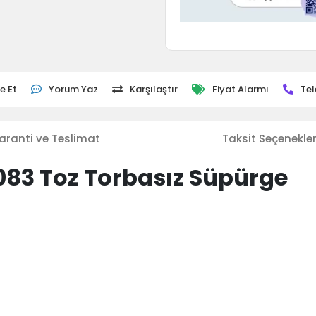
e Et
Yorum Yaz
Karşılaştır
Fiyat Alarmı
Tel
aranti ve Teslimat
Taksit Seçenekler
083 Toz Torbasız Süpürge