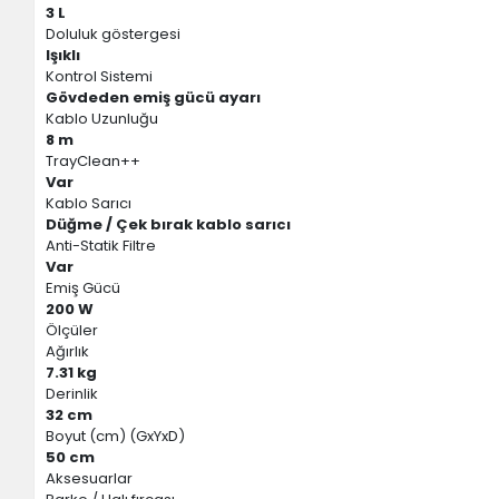
3 L
Doluluk göstergesi
Işıklı
Kontrol Sistemi
Gövdeden emiş gücü ayarı
Kablo Uzunluğu
8 m
TrayClean++
Var
Kablo Sarıcı
Düğme / Çek bırak kablo sarıcı
Anti-Statik Filtre
Var
Emiş Gücü
200 W
Ölçüler
Ağırlık
7.31 kg
Derinlik
32 cm
Boyut (cm) (GxYxD)
50 cm
Aksesuarlar