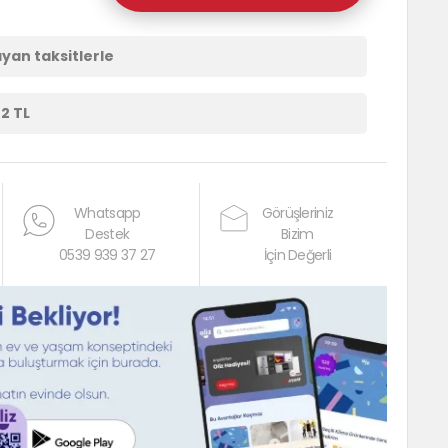
ayan taksitlerle
02 TL
Whatsapp
Görüşleriniz
Destek
Bizim
0539 939 37 27
İçin Değerli