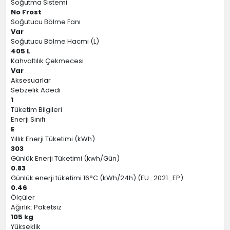
Soğutma Sistemi
No Frost
Soğutucu Bölme Fanı
Var
Soğutucu Bölme Hacmi (L)
405 L
Kahvaltılık Çekmecesi
Var
Aksesuarlar
Sebzelik Adedi
1
Tüketim Bilgileri
Enerji Sınıfı
E
Yıllık Enerji Tüketimi (kWh)
303
Günlük Enerji Tüketimi (kwh/Gün)
0.83
Günlük enerji tüketimi 16°C (kWh/24h) (EU_2021_EP)
0.46
Ölçüler
Ağırlık: Paketsiz
105 kg
Yükseklik