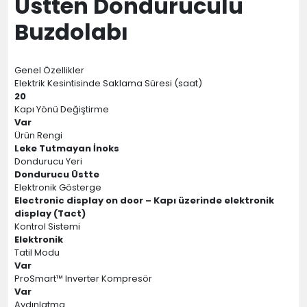
Üstten Donduruculu
Buzdolabı
Genel Özellikler
Elektrik Kesintisinde Saklama Süresi (saat)
20
Kapı Yönü Değiştirme
Var
Ürün Rengi
Leke Tutmayan İnoks
Dondurucu Yeri
Dondurucu Üstte
Elektronik Gösterge
Electronic display on door – Kapı üzerinde elektronik
display (Tact)
Kontrol Sistemi
Elektronik
Tatil Modu
Var
ProSmart™ Inverter Kompresör
Var
Aydınlatma