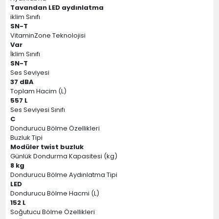
Tavandan LED aydınlatma
iklim Sınıfı
SN-T
VitaminZone Teknolojisi
Var
İklim Sınıfı
SN-T
Ses Seviyesi
37 dBA
Toplam Hacim (L)
557 L
Ses Seviyesi Sınıfı
C
Dondurucu Bölme Özellikleri
Buzluk Tipi
Modüler twist buzluk
Günlük Dondurma Kapasitesi (kg)
8 kg
Dondurucu Bölme Aydınlatma Tipi
LED
Dondurucu Bölme Hacmi (L)
152 L
Soğutucu Bölme Özellikleri