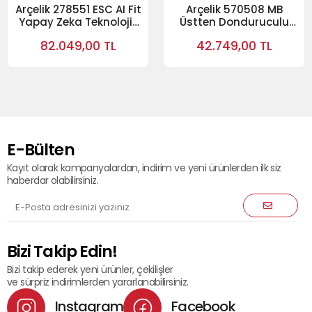
Arçelik 278551 ESC AI Fit
Arçelik 570508 MB
Yapay Zeka Teknolojili
Üstten Donduruculu
Alttan Donduruculu
Buzdolabı
82.049,00 TL
42.749,00 TL
Buzdolabı Cam Serisi
Buzdolabı
E-Bülten
Kayıt olarak kampanyalardan, indirim ve yeni ürünlerden ilk siz
haberdar olabilirsiniz.
Bizi Takip Edin!
Bizi takip ederek yeni ürünler, çekilişler
ve sürpriz indirimlerden yararlanabilirsiniz.
Instagram
Facebook