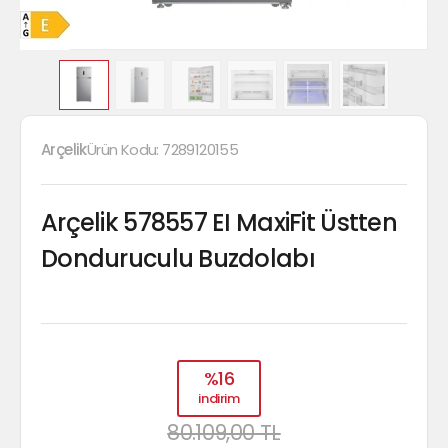
Arçelik
Ürün Kodu:
7289120155
Arçelik 578557 EI MaxiFit Üstten
Donduruculu Buzdolabı
%16
indirim
80.109,00 TL