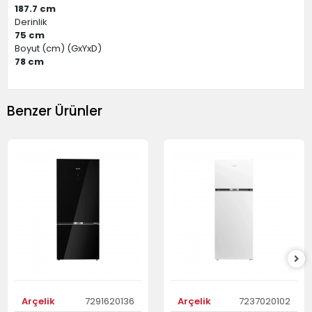
187.7 cm
Derinlik
75 cm
Boyut (cm) (GxYxD)
78 cm
Benzer Ürünler
Arçelik
7291620136
Arçelik
7237020102