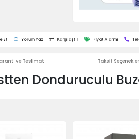
e Et
Yorum Yaz
Karşılaştır
Fiyat Alarmı
Tel
aranti ve Teslimat
Taksit Seçenekler
stten Donduruculu Buz