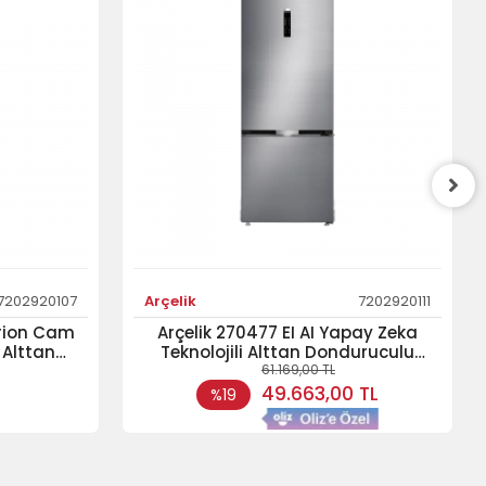
7202920107
Arçelik
7202920111
Grion Cam
Arçelik 270477 EI AI Yapay Zeka
 Alttan
Teknolojili Alttan Donduruculu
61.169,00 TL
labı
Buzdolabı
49.663,00 TL
%19