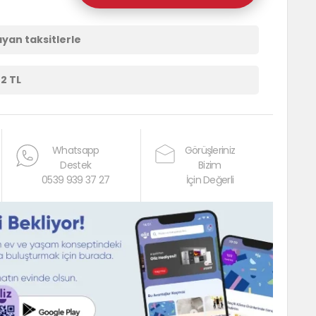
ayan taksitlerle
42 TL
Whatsapp
Görüşleriniz
Destek
Bizim
0539 939 37 27
İçin Değerli