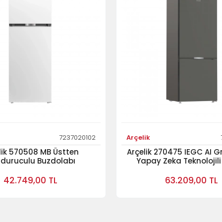
7237020102
Arçelik
lik 570508 MB Üstten
Arçelik 270475 IEGC AI 
duruculu Buzdolabı
Yapay Zeka Teknolojili
Donduruculu Buzdo
42.749,00 TL
63.209,00 TL