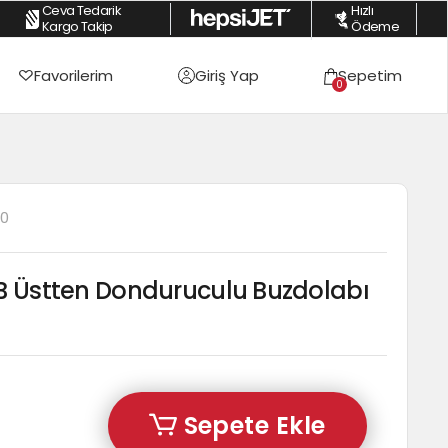
Ceva Tedarik
Hızlı
üm Alışverişlerde %2 Havale İndirimi
|
Peşin Fiyatına 3 Taksite Varan Fırsatl
Kargo Takip
Ödeme
Favorilerim
Giriş Yap
Sepetim
0
40
MB Üstten Donduruculu Buzdolabı
Sepete Ekle