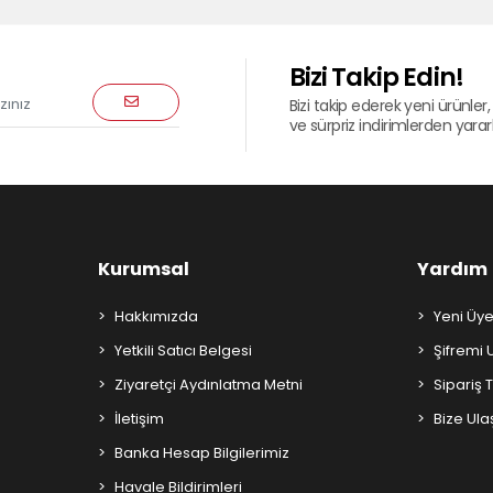
Bizi Takip Edin!
Bizi takip ederek yeni ürünler, 
ve sürpriz indirimlerden yararla
Kurumsal
Yardım
Hakkımızda
Yeni Üye
Yetkili Satıcı Belgesi
Şifremi
Ziyaretçi Aydınlatma Metni
Sipariş 
İletişim
Bize Ula
Banka Hesap Bilgilerimiz
Havale Bildirimleri