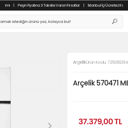
|
Peşin Fiyatına 3 Taksite Varan Fırsatlar
|
İstanbul İçi Ücretsiz Kargo
|
T
Arçelik
Ürün Kodu:
72508201
Arçelik 570471 
37.379,00 TL