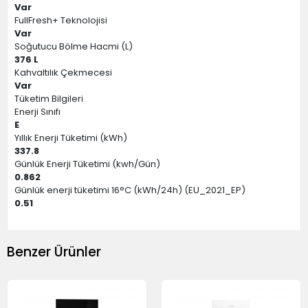
Var
FullFresh+ Teknolojisi
Var
Soğutucu Bölme Hacmi (L)
376 L
Kahvaltılık Çekmecesi
Var
Tüketim Bilgileri
Enerji Sınıfı
E
Yıllık Enerji Tüketimi (kWh)
337.8
Günlük Enerji Tüketimi (kwh/Gün)
0.862
Günlük enerji tüketimi 16°C (kWh/24h) (EU_2021_EP)
0.51
Benzer Ürünler