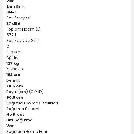
Var
İklim Sınıfı
SN-T
Ses Seviyesi
37 dBA
Toplam Hacim (L)
572 L
Ses Seviyesi Sınıfı
C
Ölçüler
Ağırlık
127 kg
Yükseklik
182 cm
Derinlik
70.5 cm
Boyut (cm) (GxYxD)
90.8 cm
Soğutucu Bölme Özellikleri
Soğutma Sistemi
No Frost
Hızlı Soğutma
Var
Soğutucu Bölme Fanı