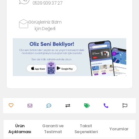
0539 939 37 27
Görüşleriniz Bizim
İçin Değerli
Ürün
Garanti ve
Taksit
Yorumlar
Açıklaması
Teslimat
Seçenekleri