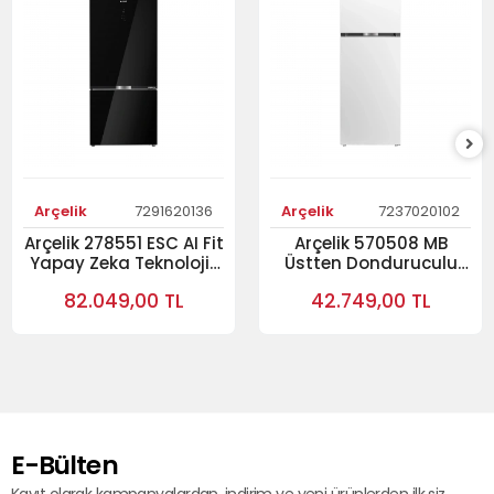
Arçelik
7291620136
Arçelik
7237020102
Arçelik 278551 ESC AI Fit
Arçelik 570508 MB
Yapay Zeka Teknolojili
Üstten Donduruculu
Alttan Donduruculu
Buzdolabı
82.049,00 TL
42.749,00 TL
Buzdolabı Cam Serisi
Buzdolabı
E-Bülten