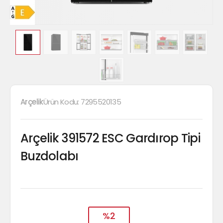
Arçelik
Ürün Kodu:
7295520135
Arçelik 391572 ESC Gardırop Tipi
Buzdolabı
%2