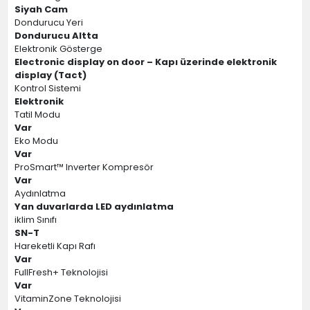
Siyah Cam
Dondurucu Yeri
Dondurucu Altta
Elektronik Gösterge
Electronic display on door – Kapı üzerinde elektronik
display (Tact)
Kontrol Sistemi
Elektronik
Tatil Modu
Var
Eko Modu
Var
ProSmart™ Inverter Kompresör
Var
Aydınlatma
Yan duvarlarda LED aydınlatma
iklim Sınıfı
SN-T
Hareketli Kapı Rafı
Var
FullFresh+ Teknolojisi
Var
VitaminZone Teknolojisi