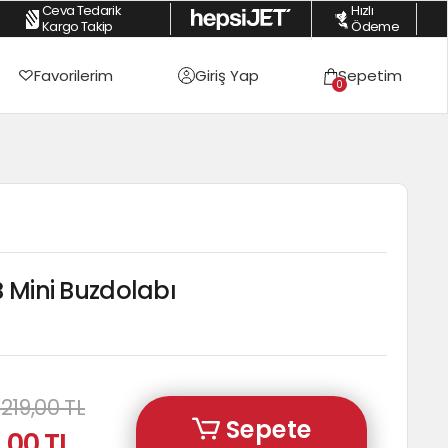
Ceva Tedarik
Hızlı
 Alışverişlerde %2 Havale İndirimi
|
Peşin Fiyatına 3 Taksite Varan Fırsatlar
Kargo Takip
Ödeme
Favorilerim
Giriş Yap
Sepetim
0
B Mini Buzdolabı
.219,00 TL
Sepete
,00 TL