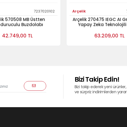
7237020102
Arçelik
lik 570508 MB Üstten
Arçelik 270475 IEGC AI 
duruculu Buzdolabı
Yapay Zeka Teknolojili
Donduruculu Buzdo
42.749,00 TL
63.209,00 TL
Bizi Takip Edin!
Bizi takip ederek yeni ürünler, 
ve sürpriz indirimlerden yararla