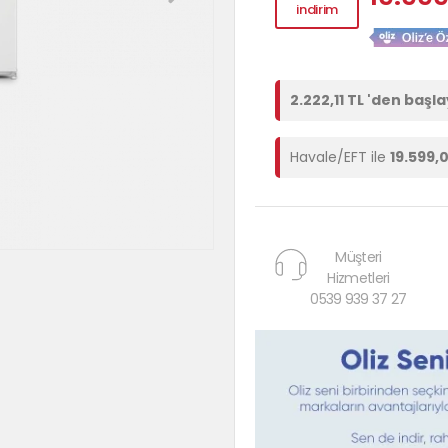
indirim
2.222,11 TL 'den başl
Havale/EFT ile
19.599,
Müşteri
Hizmetleri
0539 939 37 27