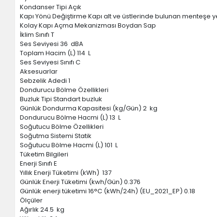
Kondanser Tipi Açık
Kapı Yönü Değiştirme Kapı alt ve üstlerinde bulunan menteşe ye
Kolay Kapı Açma Mekanizması Boydan Sap
İklim Sınıfı T
Ses Seviyesi 36 dBA
Toplam Hacim (L) 114 L
Ses Seviyesi Sınıfı C
Aksesuarlar
Sebzelik Adedi 1
Dondurucu Bölme Özellikleri
Buzluk Tipi Standart buzluk
Günlük Dondurma Kapasitesi (kg/Gün) 2 kg
Dondurucu Bölme Hacmi (L) 13 L
Soğutucu Bölme Özellikleri
Soğutma Sistemi Statik
Soğutucu Bölme Hacmi (L) 101 L
Tüketim Bilgileri
Enerji Sınıfı E
Yıllık Enerji Tüketimi (kWh) 137
Günlük Enerji Tüketimi (kwh/Gün) 0.376
Günlük enerji tüketimi 16°C (kWh/24h) (EU_2021_EP) 0.18
Ölçüler
Ağırlık 24.5 kg