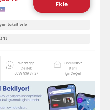
Ekle
ayan taksitlerle
02 TL
Whatsapp
Görüşleriniz
Destek
Bizim
0539 939 37 27
İçin Değerli