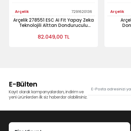
Arçelik
7291620136
Arçelik
Arçelik 278551 ESC AI Fit Yapay Zeka
Arçe
Teknolojili Alttan Donduruculu
Don
Buzdolabı Cam Serisi Buzdolabı
82.049,00 TL
E-Bülten
Kayıt olarak kampanyalardan, indirim ve
yeni ürünlerden ilk siz haberdar olabilirsiniz.