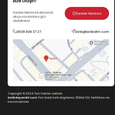
Bize Ulaşın!
Destek Merkezi kullanarak
Destek Merkezi
sıkça sorulanlara göz
atabilirsiniz.
0539 939 37 27
birlik@birlikdtm.com
Copyright © 2024 Tüm hakları saklıdır.
birlikdayanikli.com
Tüm kredi kartı bilgileriniz 256bit SSL Sertifikası ile
korunmaktadır.