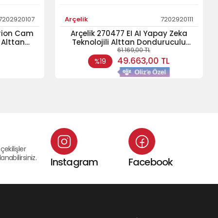
7202920107
Arçelik
7202920111
Grion Cam
Arçelik 270477 EI AI Yapay Zeka
 Alttan
Teknolojili Alttan Donduruculu
61.169,00 TL
labı
Buzdolabı
49.663,00 TL
%19
çekilişler
nabilirsiniz.
Instagram
Facebook