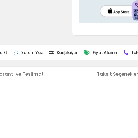
e Et
Yorum Yaz
Karşılaştır
Fiyat Alarmı
Tel
aranti ve Teslimat
Taksit Seçenekler