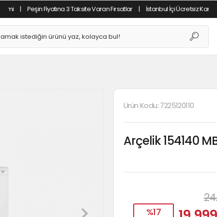
Peşin Fiyatına 3 Taksite Varan Fırsatlar
|
İstanbul İçi Ücretsiz Kargo
|
Tüm
Ürün Kodu:
7225120110
Arçelik 154140 M
24
%17
19.999