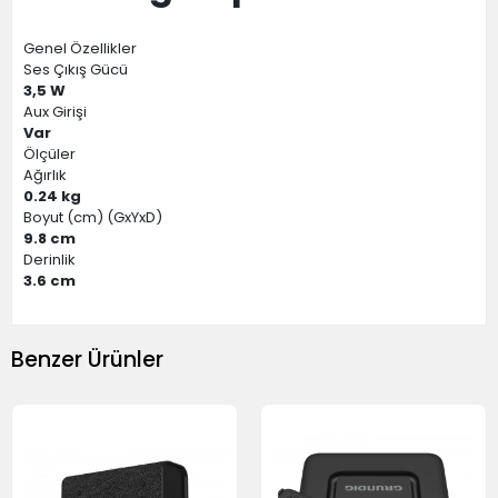
Genel Özellikler
Ses Çıkış Gücü
3,5 W
Aux Girişi
Var
Ölçüler
Ağırlık
0.24 kg
Boyut (cm) (GxYxD)
9.8 cm
Derinlik
3.6 cm
Benzer Ürünler