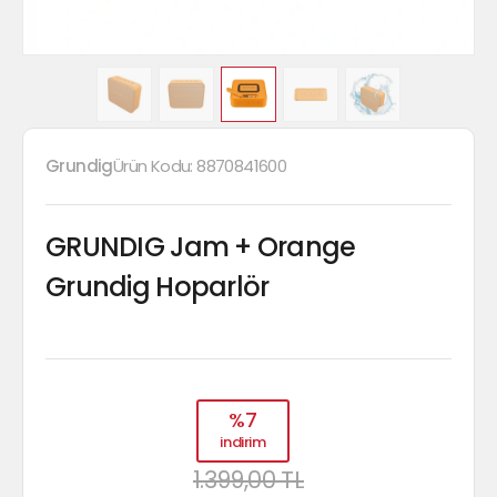
Grundig
Ürün Kodu:
8870841600
GRUNDIG Jam + Orange
Grundig Hoparlör
%7
indirim
1.399,00 TL