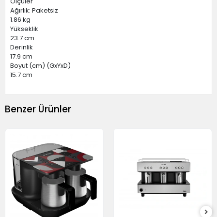
Ölçüler
Ağırlık: Paketsiz
1.86 kg
Yükseklik
23.7 cm
Derinlik
17.9 cm
Boyut (cm) (GxYxD)
15.7 cm
Benzer Ürünler