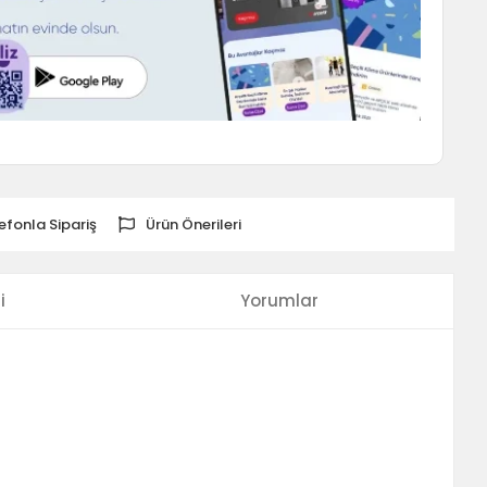
efonla Sipariş
Ürün Önerileri
i
Yorumlar
i