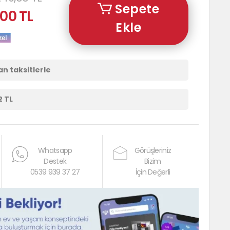
Sepete
00 TL
Ekle
an taksitlerle
2 TL
Whatsapp
Görüşleriniz
Destek
Bizim
0539 939 37 27
İçin Değerli