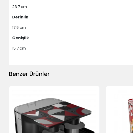
23.7 cm
Derinlik
17.9 cm
Genişlik
15.7 cm
Benzer Ürünler