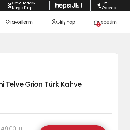
Ceva Tedarik
Hızlı
m Alışverişlerde %2 Havale İndirimi
|
Peşin Fiyatına 3 Taksite Varan Fırsatla
Kargo Takip
Ödeme
Favorilerim
Giriş Yap
Sepetim
0
ni Telve Grion Türk Kahve
249,00 TL