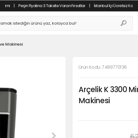
|
Peşin Fiyatına 3 Taksite Varan Fırsatlar
|
İstanbul İçi Ücretsiz Kargo
|
Tü
ve Makinesi
Ürün Kodu:
7489770136
Arçelik K 3300 Mi
Makinesi
6.