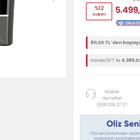
%12
5.499,
indirim
611,00 TL 'den başlay
Havale/EFT ile
5.389,0
Müşteri
Hizmetleri
0539 939 37 27