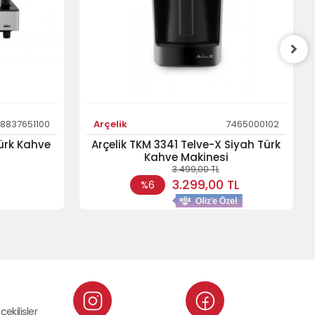
8837651100
Arçelik
7465000102
Türk Kahve
Arçelik TKM 3341 Telve-X Siyah Türk
Kahve Makinesi
3.499,00 TL
3.299,00 TL
%6
çekilişler