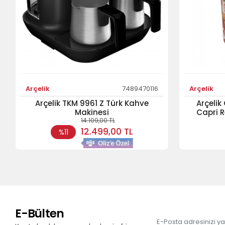
Arçelik
7489470116
Arçelik
Arçelik TKM 9961 Z Türk Kahve
Arçelik
Makinesi
Capri R
14.109,00 TL
12.499,00 TL
%11
E-Bülten