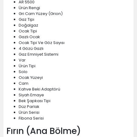
AR 5500
Ürün Rengi
Gri Cam Yüzey (Grion)
Gaz Tipi
Doğalgaz
Ocak Tipi
Gazlı Ocak
Ocak Tipi Ve Göz Sayısı
4 Gözü Gazlı
Gaz Emniyet Sistemi
Var
Ürün Tipi
Solo
Ocak Yüzeyi
Cam
Kahve Beki Adaptörü
Siyah Emaye
Bek Şapkası Tipi
Düz Parlak
Ürün Serisi
Fibona Serisi
Fırın (Ana Bölme)