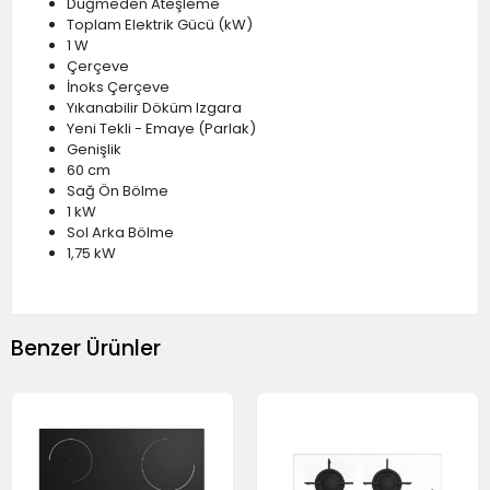
Düğmeden Ateşleme
Toplam Elektrik Gücü (kW)
1 W
Çerçeve
İnoks Çerçeve
Yıkanabilir Döküm Izgara
Yeni Tekli - Emaye (Parlak)
Genişlik
60 cm
Sağ Ön Bölme
1 kW
Sol Arka Bölme
1,75 kW
Benzer Ürünler