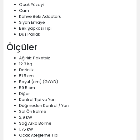
Ocak Yüzeyi
Cam
Kahve Beki Adaptörü
Siyah Emaye
Bek Şapkası Tipi
Düz Parlak
Ölçüler
Ağırlık: Paketsiz
12.3 kg
Derinlik
51.5 cm
Boyut (cm) (GxYxD)
59.5 cm
Diğer
Kontrol Tipi ve Yeri
Düğmeden Kontrol / Yan
Sol Ön Bölme
2,9 kW
Sağ Arka Bölme
1,75 kW
Ocak Ateşleme Tipi