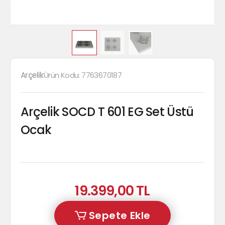
Arçelik
Ürün Kodu:
7763670187
Arçelik SOCD T 601 EG Set Üstü
Ocak
19.399,00 TL
Sepete Ekle