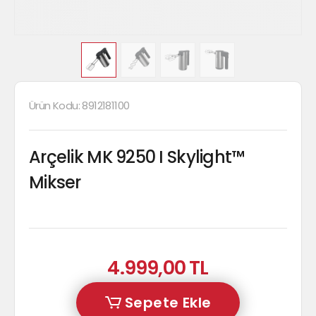
Ürün Kodu:
8912181100
Arçelik MK 9250 I Skylight™
Mikser
4.999,00 TL
Sepete Ekle