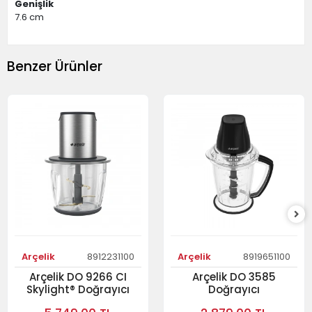
Genişlik
7.6 cm
Benzer Ürünler
Arçelik
8912231100
Arçelik
8919651100
Arçelik DO 9266 CI
Arçelik DO 3585
Skylight® Doğrayıcı
Doğrayıcı