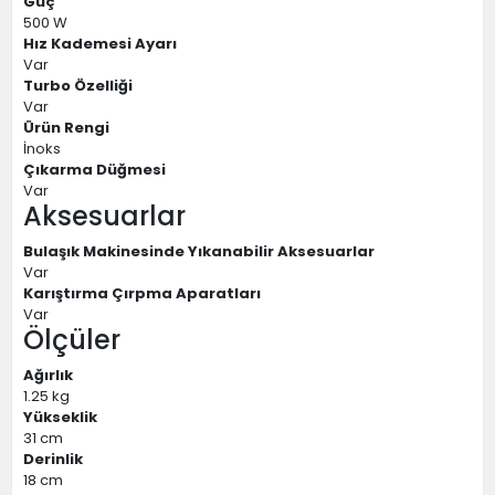
Güç
500 W
Hız Kademesi Ayarı
Var
Turbo Özelliği
Var
Ürün Rengi
İnoks
Çıkarma Düğmesi
Var
Aksesuarlar
Bulaşık Makinesinde Yıkanabilir Aksesuarlar
Var
Karıştırma Çırpma Aparatları
Var
Ölçüler
Ağırlık
1.25 kg
Yükseklik
31 cm
Derinlik
18 cm