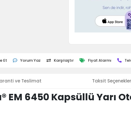
e Et
Yorum Yaz
Karşılaştır
Fiyat Alarmı
Tel
aranti ve Teslimat
Taksit Seçenekler
a® EM 6450 Kapsüllü Yarı O