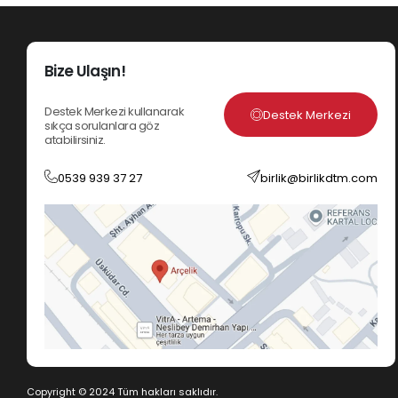
Bize Ulaşın!
Destek Merkezi kullanarak
Destek Merkezi
sıkça sorulanlara göz
atabilirsiniz.
0539 939 37 27
birlik@birlikdtm.com
Copyright © 2024 Tüm hakları saklıdır.