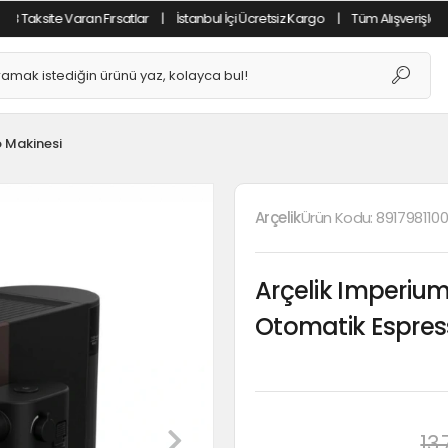
ite Varan Fırsatlar
|
İstanbul İçi Ücretsiz Kargo
|
Tüm Alışverişlerde %2 Ha
 Makinesi
Arçelik
Ürün Kodu:
891798110
Arçelik Imperium
Otomatik Espres
13