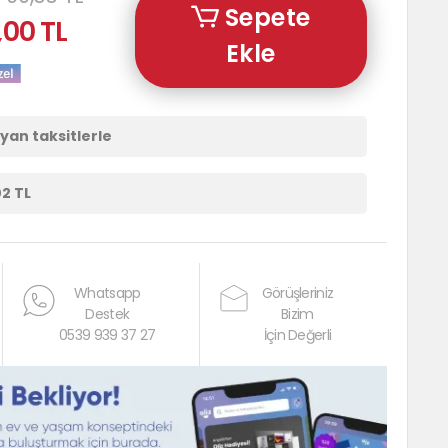
Sepete
,00 TL
Ekle
ayan taksitlerle
02 TL
Whatsapp
Görüşleriniz
Destek
Bizim
0539 939 37 27
İçin Değerli