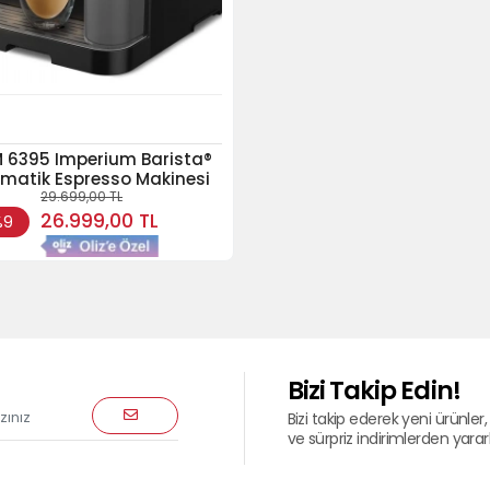
EM 6395 Imperium Barista®
matik Espresso Makinesi
29.699,00 TL
26.999,00 TL
%9
Bizi Takip Edin!
Bizi takip ederek yeni ürünler, 
ve sürpriz indirimlerden yararla