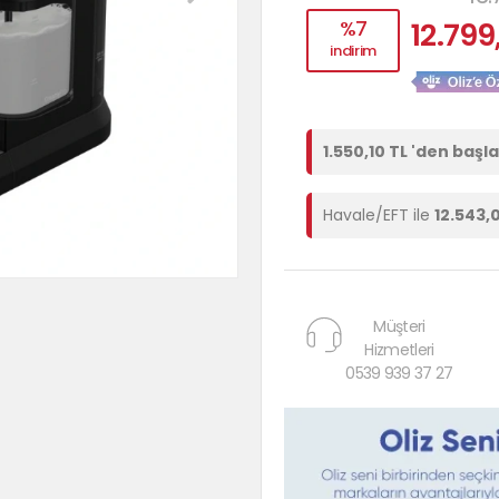
%7
12.799
indirim
1.550,10 TL 'den başl
Havale/EFT ile
12.543,
Müşteri
Hizmetleri
0539 939 37 27