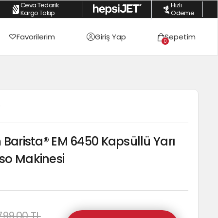
Ceva Tedarik
Hızlı
vale İndirimi
|
Peşin Fiyatına 3 Taksite Varan Fırsatlar
|
İstanbul İçi Ücret
Kargo Takip
Ödeme
Favorilerim
Giriş Yap
Sepetim
0
0
 Barista® EM 6450 Kapsüllü Yarı
so Makinesi
.799,00 TL