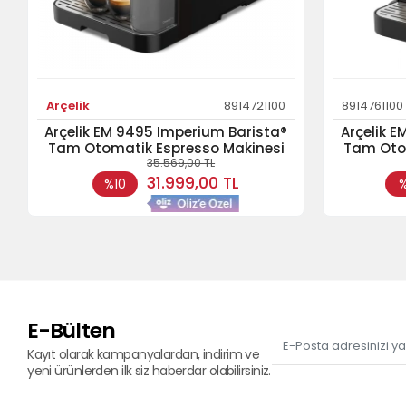
Arçelik
8914721100
8914761100
Arçelik EM 9495 Imperium Barista®
Arçelik 
Tam Otomatik Espresso Makinesi
Tam Oto
35.569,00 TL
31.999,00 TL
%10
E-Bülten
Kayıt olarak kampanyalardan, indirim ve
yeni ürünlerden ilk siz haberdar olabilirsiniz.