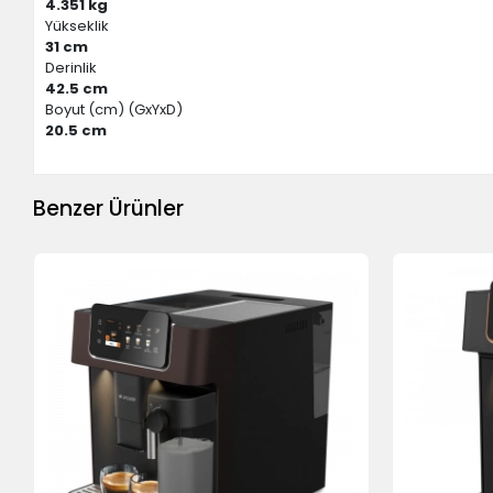
4.351 kg
Yükseklik
31 cm
Derinlik
42.5 cm
Boyut (cm) (GxYxD)
20.5 cm
Benzer Ürünler