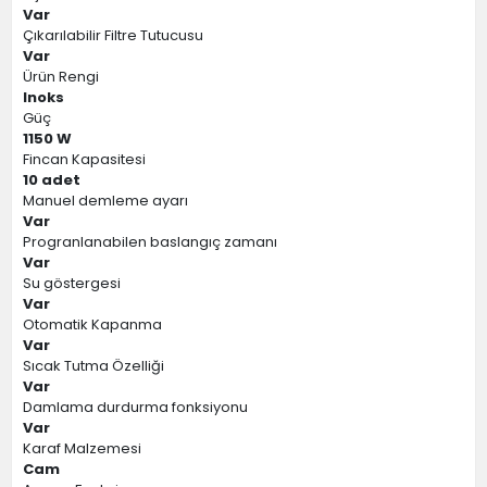
Var
Çıkarılabilir Filtre Tutucusu
Var
Ürün Rengi
Inoks
Güç
1150 W
Fincan Kapasitesi
10 adet
Manuel demleme ayarı
Var
Progranlanabilen baslangıç zamanı
Var
Su göstergesi
Var
Otomatik Kapanma
Var
Sıcak Tutma Özelliği
Var
Damlama durdurma fonksiyonu
Var
Karaf Malzemesi
Cam