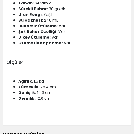
Taban:
Seramik
Sürekli Buhar:
30 gr/dk
Ürün Rengi:
Yeşil
Su Haznesi:
240 mL
Buharsız Ütüleme:
Var
Şok Buhar Özelliği:
Var
Dikey Ütüleme:
Var
Otomatik Kapanma:
Var
Ölçüler
Ağırlık.
1.5 kg
Yükseklik:
28.4 cm
Genişlik:
14.3 cm
Derinlik:
12.6 cm