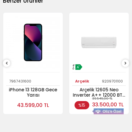
Benzer Ürünler
7967431600
Arçelik
9209701100
iPhone 13 128GB Gece
Arçelik 12605 Neo
Yarısı
Inverter A++ 12000 BTU
39.549,00 TL
Duvar Tipi Klima
33.500,00 TL
43.599,00 TL
%15