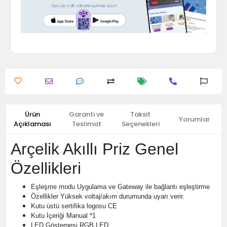
Ürün
Garanti ve
Taksit
Yorumlar
Açıklaması
Teslimat
Seçenekleri
Arçelik Akıllı Priz Genel
Özellikleri
Eşleşme modu
Uygulama ve Gateway ile bağlantı eşleştirme
Özellikler
Yüksek voltaj/akım durumunda uyarı verir.
Kutu üstü sertifika logosu
CE
Kutu İçeriği
Manual *1
LED Göstergesi
RGB LED