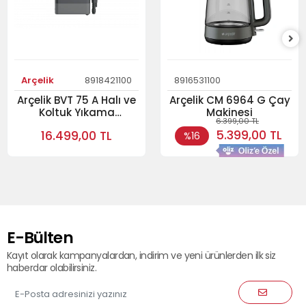
Arçelik
8918421100
8916531100
Arçelik BVT 75 A Halı ve
Arçelik CM 6964 G Çay
Koltuk Yıkama
Makinesi
6.399,00 TL
Makineleri
5.399,00 TL
16.499,00 TL
%16
E-Bülten
Kayıt olarak kampanyalardan, indirim ve yeni ürünlerden ilk siz
haberdar olabilirsiniz.