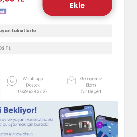
Ekle
ayan taksitlerle
02 TL
Whatsapp
Görüşleriniz
Destek
Bizim
0539 939 37 27
İçin Değerli