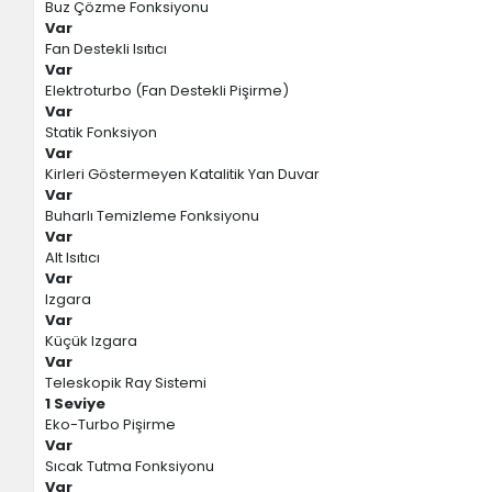
Buz Çözme Fonksiyonu
Var
Fan Destekli Isıtıcı
Var
Elektroturbo (Fan Destekli Pişirme)
Var
Statik Fonksiyon
Var
Kirleri Göstermeyen Katalitik Yan Duvar
Var
Buharlı Temizleme Fonksiyonu
Var
Alt Isıtıcı
Var
Izgara
Var
Küçük Izgara
Var
Teleskopik Ray Sistemi
1 Seviye
Eko-Turbo Pişirme
Var
Sıcak Tutma Fonksiyonu
Var