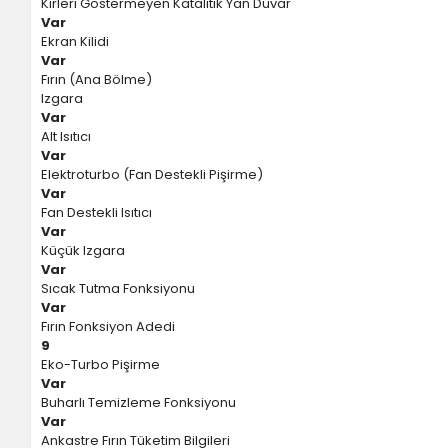
Kirleri Göstermeyen Katalitik Yan Duvar
Var
Ekran Kilidi
Var
Fırın (Ana Bölme)
Izgara
Var
Alt Isıtıcı
Var
Elektroturbo (Fan Destekli Pişirme)
Var
Fan Destekli Isıtıcı
Var
Küçük Izgara
Var
Sıcak Tutma Fonksiyonu
Var
Fırın Fonksiyon Adedi
9
Eko-Turbo Pişirme
Var
Buharlı Temizleme Fonksiyonu
Var
Ankastre Fırın Tüketim Bilgileri