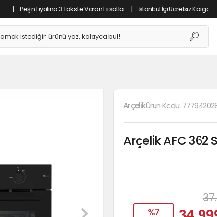
n Fiyatına 3 Taksite Varan Fırsatlar
|
İstanbul İçi Ücretsiz Kargo
|
Tüm Alış
Arçelik
Ürün Kodu:
77794202
Arçelik AFC 362 S
37
%7
34.99