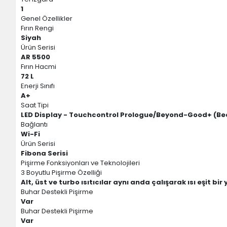
1
Genel Özellikler
Fırın Rengi
Siyah
Ürün Serisi
AR 5500
Fırın Hacmi
72 L
Enerji Sınıfı
A+
Saat Tipi
LED Display - Touchcontrol Prologue/Beyond-Good+ (Be
Bağlantı
Wi-Fi
Ürün Serisi
Fibona Serisi
Pişirme Fonksiyonları ve Teknolojileri
3 Boyutlu Pişirme Özelliği
Alt, üst ve turbo ısıtıcılar aynı anda çalışarak ısı eşit bi
Buhar Destekli Pişirme
Var
Buhar Destekli Pişirme
Var