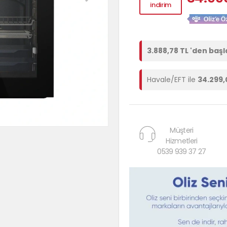
indirim
3.888,78 TL 'den başl
Havale/EFT ile
34.299,
Müşteri
Hizmetleri
0539 939 37 27