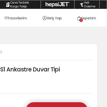
Ceva Tedarik
Hızlı
dirimi
|
Peşin Fiyatına 3 Taksite Varan Fırsatlar
|
İstanbul İçi Ücretsiz Karg
Kargo Takip
Ödeme
Favorilerim
Giriş Yap
Sepetim
0
23
 S1 Ankastre Duvar Tipi