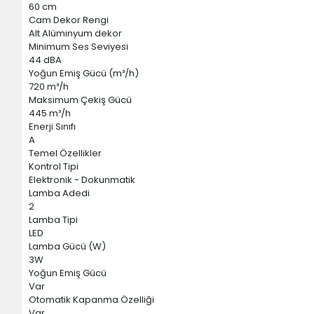
60 cm
Cam Dekor Rengi
Alt Alüminyum dekor
Minimum Ses Seviyesi
44 dBA
Yoğun Emiş Gücü (m³/h)
720 m³/h
Maksimum Çekiş Gücü
445 m³/h
Enerji Sınıfı
A
Temel Özellikler
Kontrol Tipi
Elektronik - Dokunmatik
Lamba Adedi
2
Lamba Tipi
LED
Lamba Gücü (W)
3W
Yoğun Emiş Gücü
Var
Otomatik Kapanma Özelliği
Var