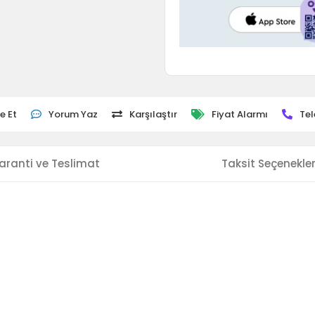
e Et
Yorum Yaz
Karşılaştır
Fiyat Alarmı
Tel
aranti ve Teslimat
Taksit Seçenekler