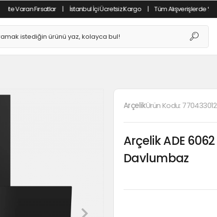
an Fırsatlar
|
İstanbul İçi Ücretsiz Kargo
|
Tüm Alışverişlerde %2 Havale İn
Arçelik
Ürün Kodu:
77043301
Arçelik ADE 6062
Davlumbaz