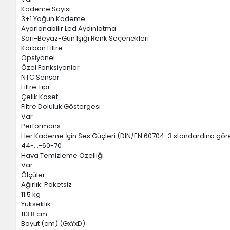
Kademe Sayısı
3+1 Yoğun Kademe
Ayarlanabilir Led Aydınlatma
Sarı-Beyaz-Gün Işığı Renk Seçenekleri
Karbon Filtre
Opsiyonel
Özel Fonksiyonlar
NTC Sensör
Filtre Tipi
Çelik Kaset
Filtre Doluluk Göstergesi
Var
Performans
Her Kademe İçin Ses Güçleri (DIN/EN 60704-3 standardına gör
44-...-60-70
Hava Temizleme Özelliği
Var
Ölçüler
Ağırlık: Paketsiz
11.5 kg
Yükseklik
113.8 cm
Boyut (cm) (GxYxD)