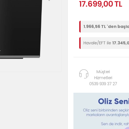
17.699,00 TL
1.966,56 TL 'den başl
Havale/EFT ile
17.345,
Müşteri
Hizmetleri
0539 939 37 27