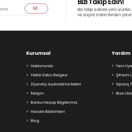
Bizi Takip Edin!
Bizi takip ederek yeni ürünler, 
ve sürpriz indirimlerden yararla
Kurumsal
Yardım
Hakkımızda
Yeni Üye
Yetkili Satıcı Belgesi
Şifremi
Ziyaretçi Aydınlatma Metni
Sipariş 
İletişim
Bize Ula
Banka Hesap Bilgilerimiz
Havale Bildirimleri
Blog