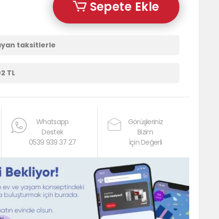
Sepete Ekle
ayan taksitlerle
02 TL
Whatsapp
Görüşleriniz
Destek
Bizim
0539 939 37 27
İçin Değerli