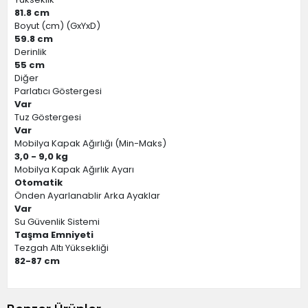
81.8 cm
Boyut (cm) (GxYxD)
59.8 cm
Derinlik
55 cm
Diğer
Parlatıcı Göstergesi
Var
Tuz Göstergesi
Var
Mobilya Kapak Ağırlığı (Min-Maks)
3,0 - 9,0 kg
Mobilya Kapak Ağırlık Ayarı
Otomatik
Önden Ayarlanablir Arka Ayaklar
Var
Su Güvenlik Sistemi
Taşma Emniyeti
Tezgah Altı Yüksekliği
82-87 cm