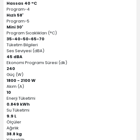
Hassas 40 °C
Program-4
Hızlı 58'
Program-5
Mini 30'
Program Sıcaklıkları (°C)
35-40-50-65-70
Tüketim Bilgileri
Ses Seviyesi (dBA)
45 dBA
Ekonomi Programı Süresi (dk)
240
Güç (W)
1800 - 2100 W
Akım (A)
10
Enerji Tüketimi
0.849 kWh
Su Tüketimi
9.9 L
Ölçüler
Ağırlık
38.8 kg
Yükseklik