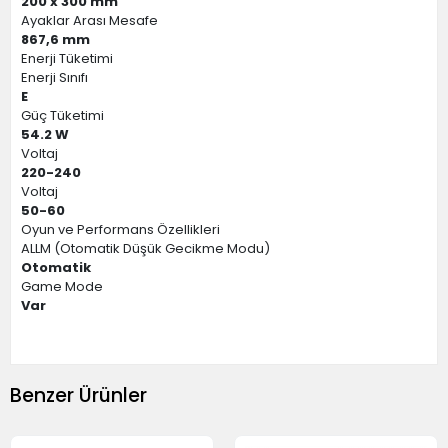
200 x 300 mm
Ayaklar Arası Mesafe
867,6 mm
Enerji Tüketimi
Enerji Sınıfı
E
Güç Tüketimi
54.2 W
Voltaj
220-240
Voltaj
50-60
Oyun ve Performans Özellikleri
ALLM (Otomatik Düşük Gecikme Modu)
Otomatik
Game Mode
Var
Benzer Ürünler