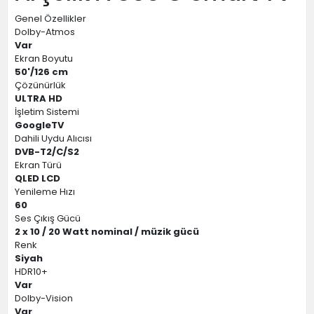
Genel Özellikler
Dolby-Atmos
Var
Ekran Boyutu
50'/126 cm
Çözünürlük
ULTRA HD
İşletim Sistemi
GoogleTV
Dahili Uydu Alıcısı
DVB-T2/C/S2
Ekran Türü
QLED LCD
Yenileme Hızı
60
Ses Çıkış Gücü
2 x 10 / 20 Watt nominal / müzik gücü
Renk
Siyah
HDR10+
Var
Dolby-Vision
Var