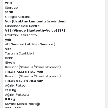
2GB
Storage
16GB
Google Asistant
Var (Uzaktan kumanda üzerinden)
Kumanda Sesli Kontrol
VS6 (Visage Bluetooth+Voice) (TR)
Uzaktan Sesli Kontrol
yok
ALS Sensörü ( Akıllı Işık Sensörü )
Var
Tasarım Özellikleri
Renk
Siyah
Boyutlar (Stand ile/Stand olmadan)
1111.3 x 723.1 x 310.7 mm
Boyutlar (Stand ile/Stand olmadan)
1111.3 x 647.8 x 70.3 mm
Ağırlık: Paketli
12.6 kg
Ağırlık: Paketsiz
8.8 kg
Duvara Monte Desteği