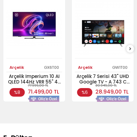
Arçelik
GX6T00
Arçelik
GW1T00
Arçelik Imperium 10 AI
Arçelik 7 Serisi 43" UHD
QLED 144Hz VRR 55" 4K
Google TV - A 743 C
30.949,00 TL
77.999,00 TL
UHD Google TV - A 1055
Smart TV
28.949,00 TL
71.499,00 TL
%8
%6
C AI Smart TV