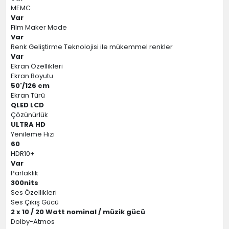
MEMC
Var
Film Maker Mode
Var
Renk Geliştirme Teknolojisi ile mükemmel renkler
Var
Ekran Özellikleri
Ekran Boyutu
50'/126 cm
Ekran Türü
QLED LCD
Çözünürlük
ULTRA HD
Yenileme Hızı
60
HDR10+
Var
Parlaklık
300nits
Ses Özellikleri
Ses Çıkış Gücü
2 x 10 / 20 Watt nominal / müzik gücü
Dolby-Atmos