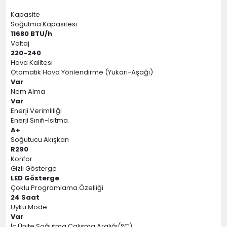
Kapasite
Soğutma Kapasitesi
11680 BTU/h
Voltaj
220-240
Hava Kalitesi
Otomatik Hava Yönlendirme (Yukarı-Aşağı)
Var
Nem Alma
Var
Enerji Verimliliği
Enerji Sınıfı-Isıtma
A+
Soğutucu Akışkan
R290
Konfor
Gizli Gösterge
LED Gösterge
Çoklu Programlama Özelliği
24 Saat
Uyku Mode
Var
İç Ünite Soğutma Çalışma Aralığı(°C)