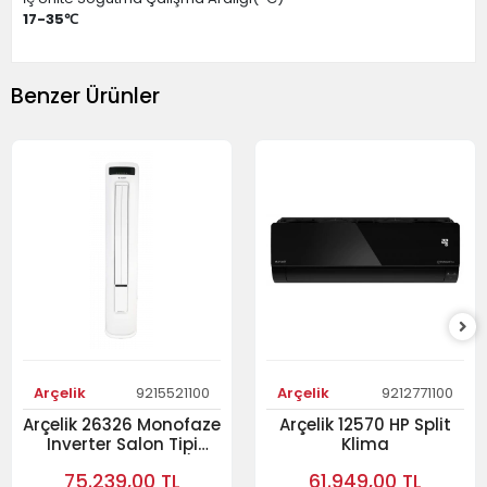
17-35℃
Benzer Ürünler
Arçelik
9215521100
Arçelik
9212771100
Arçelik 26326 Monofaze
Arçelik 12570 HP Split
Inverter Salon Tipi
Klima
Klima 26.000 Btu/h
75.239,00 TL
61.949,00 TL
Salon Tipi Klima