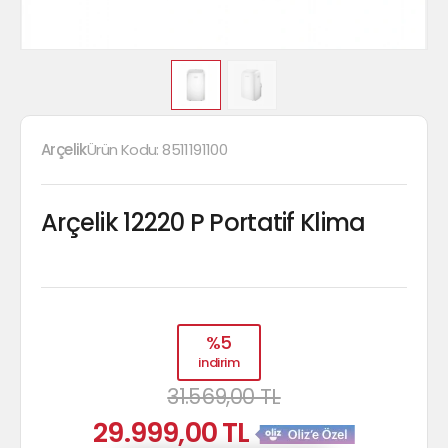
Arçelik
Ürün Kodu:
8511191100
Arçelik 12220 P Portatif Klima
%5
indirim
31.569,00 TL
29.999,00 TL