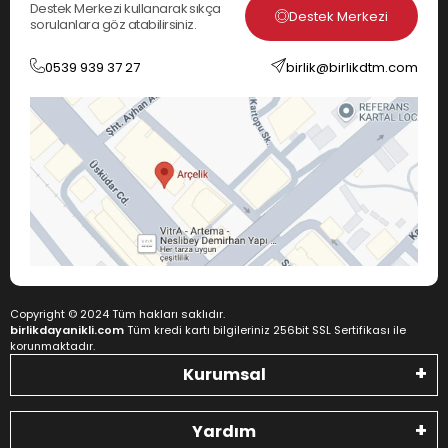
Destek Merkezi kullanarak sıkça
Destek Merkezi
sorulanlara göz atabilirsiniz.
0539 939 37 27
birlik@birlikdtm.com
Copyright © 2024 Tüm hakları saklıdır.
birlikdayanikli.com
Tüm kredi kartı bilgileriniz 256bit SSL Sertifikası ile
korunmaktadır.
Kurumsal
Yardım