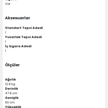
Var
Aksesuarlar
Standart Tepsi Adedi
1
Yuvarlak Tepsi Adedi
1
İç Izgara Adedi
1
Ölçüler
Ağırlık
12.8 kg
Derinlik
47.8 cm
Genişlik
60 cm
Yükseklik