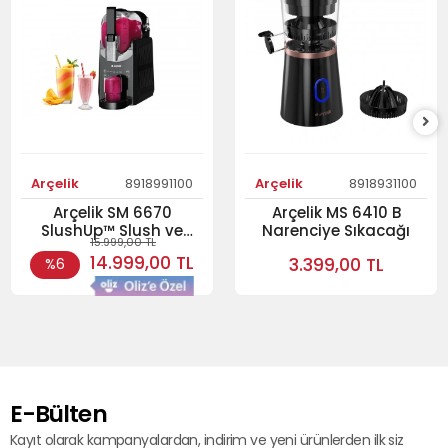
Arçelik
8918991100
Arçelik
8918931100
Arçelik SM 6670
Arçelik MS 6410 B
SlushUp™ Slush ve
Narenciye Sıkacağı
15.999,00 TL
Buzlu İçecek Makineleri
14.999,00 TL
3.399,00 TL
%6
E-Bülten
Kayıt olarak kampanyalardan, indirim ve yeni ürünlerden ilk siz