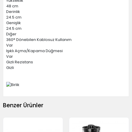
Yükseklik
48 cm
Derinlik
24.5 cm
Genişlik
24.5 cm
Diğer
360° Dönebilen Kablosuz Kullanım
Var
Işıklı Açma/Kapama Düğmesi
Var
Gizli Rezistans
Gizli
Benzer Ürünler