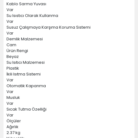
Kablo Sarma Yuvası
Var
Su Isıstıcı Olarak Kullanma
Var
Susuz Çalışmaya Karşıma Koruma Sistemi
Var
Demlik Malzemesi
Cam
Ürün Rengi
Beyaz
Su Isıtıcı Malzemesi
Plastik
İkili Isıtma Sistemi
Var
Otomatik Kapanma
Var
Musluk
Var
Sıcak Tutma Özelliği
Var
Ölçüler
Ağırlık
2.37 kg