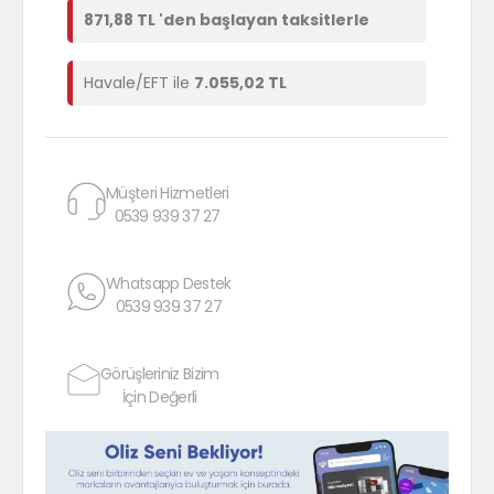
871,88 TL 'den başlayan taksitlerle
Havale/EFT ile
7.055,02 TL
Müşteri Hizmetleri
0539 939 37 27
Whatsapp Destek
0539 939 37 27
Görüşleriniz Bizim
İçin Değerli