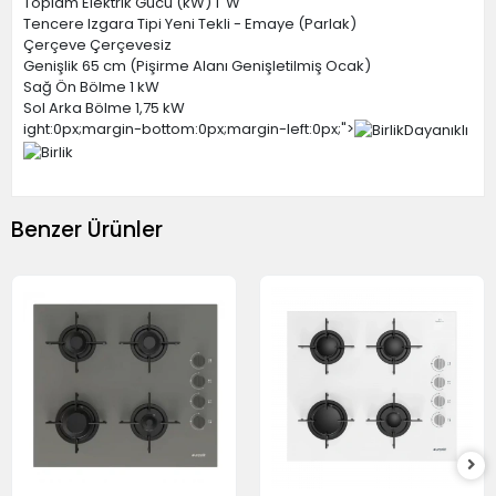
Toplam Elektrik Gücü (kW) 1 W
Tencere Izgara Tipi Yeni Tekli - Emaye (Parlak)
Çerçeve Çerçevesiz
Genişlik 65 cm (Pişirme Alanı Genişletilmiş Ocak)
Sağ Ön Bölme 1 kW
Sol Arka Bölme 1,75 kW
ight:0px;margin-bottom:0px;margin-left:0px;">
Benzer Ürünler