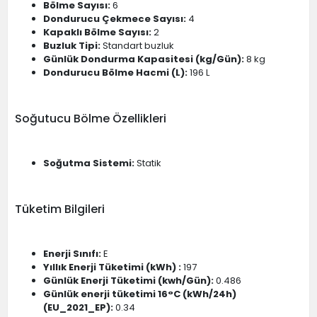
Bölme Sayısı:
6
Dondurucu Çekmece Sayısı:
4
Kapaklı Bölme Sayısı:
2
Buzluk Tipi:
Standart buzluk
Günlük Dondurma Kapasitesi (kg/Gün):
8 kg
Dondurucu Bölme Hacmi (L):
196 L
Soğutucu Bölme Özellikleri
Soğutma Sistemi:
Statik
Tüketim Bilgileri
Enerji Sınıfı:
E
Yıllık Enerji Tüketimi (kWh) :
197
Günlük Enerji Tüketimi (kwh/Gün):
0.486
Günlük enerji tüketimi 16°C (kWh/24h)
(EU_2021_EP):
0.34