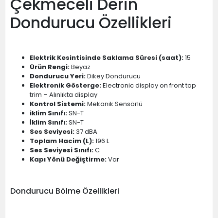
Çekmeceli Derin
Dondurucu Özellikleri
Elektrik Kesintisinde Saklama Süresi (saat):
15
Ürün Rengi:
Beyaz
Dondurucu Yeri:
Dikey Dondurucu
Elektronik Gösterge:
Electronic display on front top
trim – Alınlıkta display
Kontrol Sistemi:
Mekanik Sensörlü
iklim Sınıfı:
SN-T
İklim Sınıfı:
SN-T
Ses Seviyesi:
37 dBA
Toplam Hacim (L):
196 L
Ses Seviyesi Sınıfı:
C
Kapı Yönü Değiştirme:
Var
Dondurucu Bölme Özellikleri