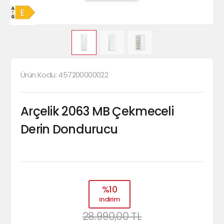
Ürün Kodu:
457200000022
Arçelik 2063 MB Çekmeceli
Derin Dondurucu
%10
indirim
28.990,00 TL