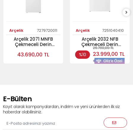
Arçelik
7279720011
Arçelik
7251040410
Arçelik 2071 MNFB
Arçelik 2032 NFB
Çekmeceli Derin
Çekmeceli Derin
26.790,00 TL
Dondurucu
Dondurucu
23.999,00 TL
43.690,00 TL
%10
E-Bülten
Kayıt olarak kampanyalardan, indirim ve yeni ürünlerden ilk siz
haberdar olabilirsiniz.